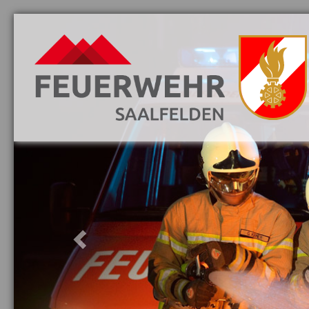
Previous
Aktuelles
Danke
Vorwort
Löschzüge
Mannschaft
Jugend
Fahrzeuge
Ausrüstung
Ausbildung
Gebäude