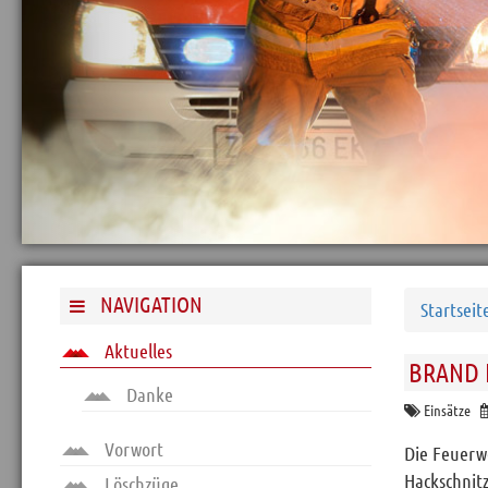
Archiv
Funktionäre
Info und Tipps
Veranstaltungen
Mitgliederbereich
Home
Kontakt
Sitemap
NAVIGATION
Startseit
Impressum
Aktuelles
BRAND 
RSS News
Danke
Links
Einsätze
Datenschutz
Vorwort
Die Feuerw
Hackschnitz
Löschzüge