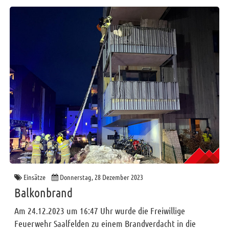
2025
2024
2023
2022
2021
2020
2019
Funktionäre
Info und Tipps
Veranstaltungen
Mitgliederbereich
Einsätze
Donnerstag, 28 Dezember 2023
Balkonbrand
Home
Am 24.12.2023 um 16:47 Uhr wurde die Freiwillige
Kontakt
Feuerwehr Saalfelden zu einem Brandverdacht in die