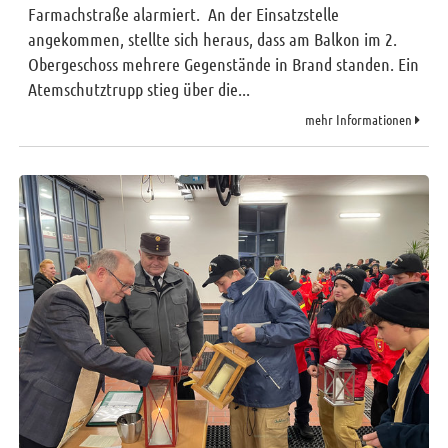
Sitemap
Farmachstraße alarmiert. An der Einsatzstelle
angekommen, stellte sich heraus, dass am Balkon im 2.
Impressum
Obergeschoss mehrere Gegenstände in Brand standen. Ein
RSS News
Atemschutztrupp stieg über die...
Links
mehr Informationen
Datenschutz