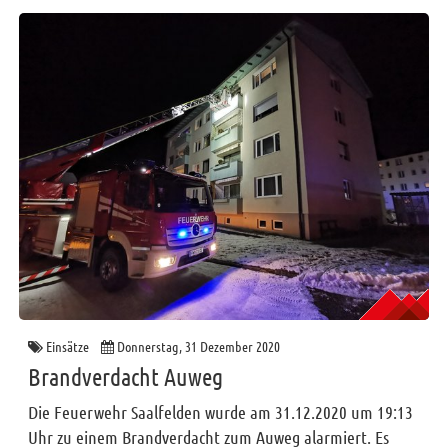
2025
2024
2023
2022
2021
2020
2019
Funktionäre
Info und Tipps
Veranstaltungen
Mitgliederbereich
Einsätze
Donnerstag, 31 Dezember 2020
Brandverdacht Auweg
Home
Die Feuerwehr Saalfelden wurde am 31.12.2020 um 19:13
Kontakt
Uhr zu einem Brandverdacht zum Auweg alarmiert. Es