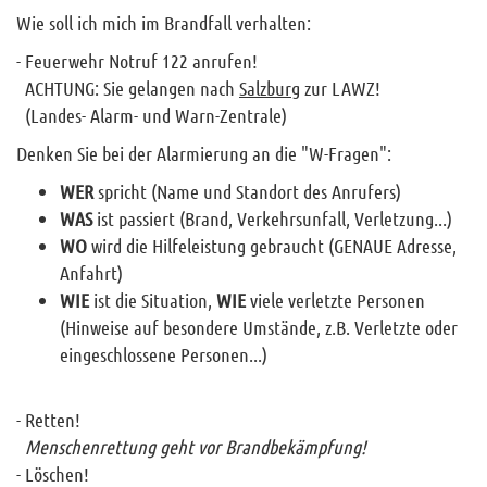
Wie soll ich mich im Brandfall verhalten:
Info und Tipps
- Feuerwehr Notruf 122 anrufen!
Unwetterwarnungen
ACHTUNG: Sie gelangen nach
Salzburg
zur LAWZ!
Verhalten im Brandfall
(Landes- Alarm- und Warn-Zentrale)
Verhalten bei Gasgeruch
Denken Sie bei der Alarmierung an die "W-Fragen":
Feuerlöscher-Bedienung
WER
spricht (Name und Standort des Anrufers)
PKW Rettungskarten
WAS
ist passiert (Brand, Verkehrsunfall, Verletzung...)
WO
wird die Hilfeleistung gebraucht (GENAUE Adresse,
Leben retten
Anfahrt)
Zivilschutz
WIE
ist die Situation,
WIE
viele verletzte Personen
Raumhaufen
(Hinweise auf besondere Umstände, z.B. Verletzte oder
eingeschlossene Personen...)
Veranstaltungen
Mitgliederbereich
- Retten!
Menschenrettung geht vor Brandbekämpfung!
Home
- Löschen!