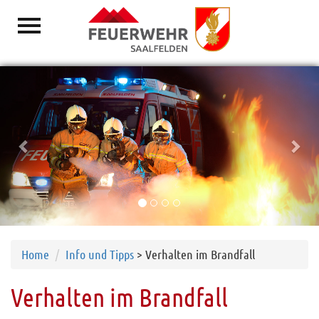
Previous
Nex
Aktuelles
Vorwort
Löschzüge
Mannschaft
Jugend
Fahrzeuge
Ausrüstung
Ausbildung
Home
Info und Tipps
> Verhalten im Brandfall
Gebäude
Verhalten im Brandfall
Archiv
Funktionäre