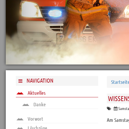
Archiv
Funktionäre
Info und Tipps
Veranstaltungen
Mitgliederbereich
Home
Kontakt
Sitemap
NAVIGATION
Startseit
Impressum
Aktuelles
WISSEN
RSS News
Danke
Links
Samstag
Datenschutz
Vorwort
Am Samstag 
Löschzüge