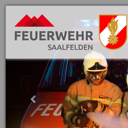
Previous
Aktuelles
Danke
Vorwort
Löschzüge
Mannschaft
Jugend
Fahrzeuge
Ausrüstung
Ausbildung
Gebäude