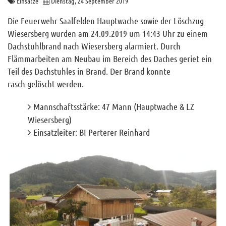
Einsätze
Dienstag, 24 September 2019
Archiv
Die Feuerwehr Saalfelden Hauptwache sowie der Löschzug
Funktionäre
Wiesersberg wurden am 24.09.2019 um 14:43 Uhr zu einem
Dachstuhlbrand nach Wiesersberg alarmiert. Durch
Info und Tipps
Flämmarbeiten am Neubau im Bereich des Daches geriet ein
Veranstaltungen
Teil des Dachstuhles in Brand. Der Brand konnte
Mitgliederbereich
rasch gelöscht werden.
Home
Mannschaftsstärke: 47 Mann (Hauptwache & LZ
Wiesersberg)
Kontakt
Einsatzleiter: BI Perterer Reinhard
Sitemap
Impressum
RSS News
Links
Datenschutz