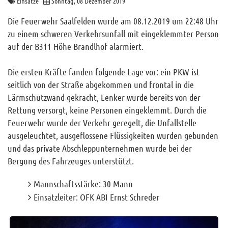
Einsätze
Sonntag, 08 Dezember 2019
Archiv
Die Feuerwehr Saalfelden wurde am 08.12.2019 um 22:48 Uhr
Funktionäre
zu einem schweren Verkehrsunfall mit eingeklemmter Person
auf der B311 Höhe Brandlhof alarmiert.
Info und Tipps
Veranstaltungen
Die ersten Kräfte fanden folgende Lage vor: ein PKW ist
Mitgliederbereich
seitlich von der Straße abgekommen und frontal in die
Lärmschutzwand gekracht, Lenker wurde bereits von der
Home
Rettung versorgt, keine Personen eingeklemmt. Durch die
Feuerwehr wurde der Verkehr geregelt, die Unfallstelle
Kontakt
ausgeleuchtet, ausgeflossene Flüssigkeiten wurden gebunden
Sitemap
und das private Abschleppunternehmen wurde bei der
Impressum
Bergung des Fahrzeuges unterstützt.
RSS News
Mannschaftsstärke: 30 Mann
Links
Einsatzleiter: OFK ABI Ernst Schreder
Datenschutz