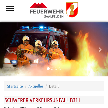
Previous
Nex
Aktuelles
Danke
Vorwort
Löschzüge
Mannschaft
Jugend
Fahrzeuge
Startseite
Aktuelles
Detail
Ausrüstung
Ausbildung
SCHWERER VERKEHRSUNFALL B311
Gebäude