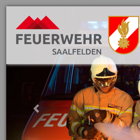
Previous
Aktuelles
Danke
Vorwort
Löschzüge
Mannschaft
Jugend
Fahrzeuge
Ausrüstung
Ausbildung
Gebäude