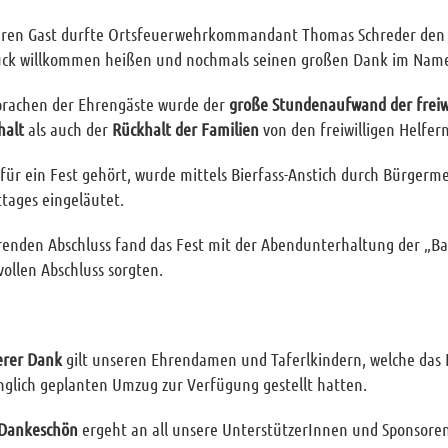
eren Gast durfte Ortsfeuerwehrkommandant Thomas Schreder de
uck willkommen heißen und nochmals seinen großen Dank im Name
prachen der Ehrengäste wurde der
große Stundenaufwand der freiwi
alt
als auch der
Rückhalt der Familien
von den freiwilligen Helfe
 für ein Fest gehört, wurde mittels Bierfass-Anstich durch Bürgerm
ttages eingeläutet.
enden Abschluss fand das Fest mit der Abendunterhaltung der „Bay
ollen Abschluss sorgten.
erer Dank
gilt unseren Ehrendamen und Taferlkindern, welche das 
nglich geplanten Umzug zur Verfügung gestellt hatten.
 Dankeschön
ergeht an all unsere UnterstützerInnen und Sponsoren