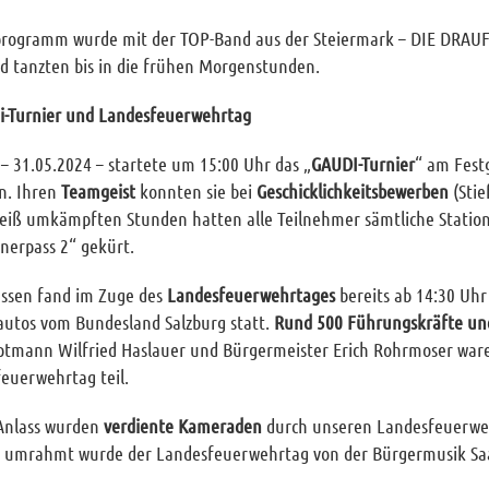
rogramm wurde mit der TOP-Band aus der Steiermark – DIE DRAUF
d tanzten bis in die frühen Morgenstunden.
di-Turnier und Landesfeuerwehrtag
– 31.05.2024 – startete um 15:00 Uhr das „
GAUDI-Turnier
“ am Fest
n. Ihren
Teamgeist
konnten sie bei
Geschicklichkeitsbewerben
(Stie
heiß umkämpften Stunden hatten alle Teilnehmer sämtliche Statio
nerpass 2“ gekürt.
sen fand im Zuge des
Landesfeuerwehrtages
bereits ab 14:30 Uhr
utos vom Bundesland Salzburg statt.
Rund 500 Führungskräfte un
tmann Wilfried Haslauer und Bürgermeister Erich Rohrmoser wa
euerwehrtag teil.
Anlass wurden
verdiente Kameraden
durch unseren Landesfeuerwe
h umrahmt wurde der Landesfeuerwehrtag von der Bürgermusik Saa