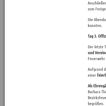
Anschließe
zum Festgel
Die Abendu
konnten.
Tag 3. Offi
Der letzte
und Verein
Feuerwehr 
Aufgrund d
einer
feier
Als Ehreng
Barbara Thö
Bezirksfeu
begrüßen.