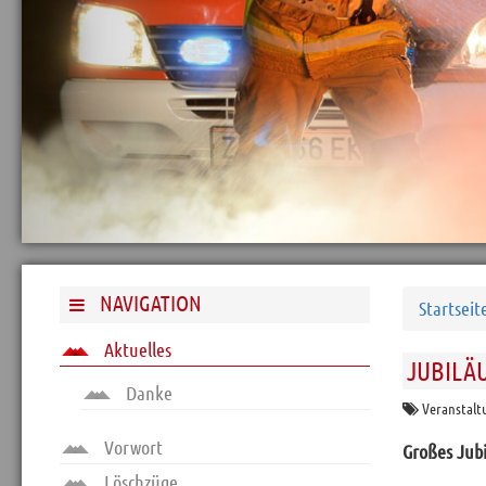
Archiv
Funktionäre
Info und Tipps
Veranstaltungen
Mitgliederbereich
Home
Kontakt
Sitemap
NAVIGATION
Startseit
Impressum
Aktuelles
JUBILÄ
RSS News
Danke
Links
Veranstal
Datenschutz
Vorwort
Großes Jub
Löschzüge