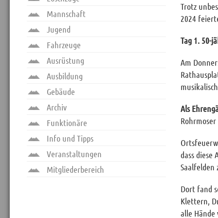
Trotz unbe
Mannschaft
2024 feiert
Jugend
Tag 1. 50-
Fahrzeuge
Ausrüstung
Am Donners
Rathausplat
Ausbildung
musikalisc
Gebäude
Archiv
Als Ehreng
Rohrmoser 
Funktionäre
Info und Tipps
Ortsfeuerw
Veranstaltungen
dass diese 
Saalfelden
Mitgliederbereich
Dort fand s
Klettern, D
alle Hände 