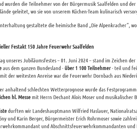
nd wurden die Teilnehmer von der Bürgermusik Saalfelden und der 
ände geleitet, wo sie von unserem Küchen-Team kulinarisch versor
nterhaltung gestaltete die heimische Band „Die Alpenkracher“, wo
zieller Festakt 150 Jahre Feuerwehr Saalfelden
 Tag unseres Jubiläumsfestes – 01. Juni 2024 – stand im Zeichen 
e
aus dem ganzen Bundesland -
über 1 100 Teilnehmer
- teil und f
mit der weitesten Anreise war die Feuerwehr Dornbach aus Niederö
er anhaltend schlechten Wetterprognose wurde das Festprogramm i
lichen hl. Messe
mit Herrn Dechant Alois Moser und musikalischer B
äste
durften wir Landeshauptmann Wilfried Haslauer, Nationalrat
ny und Karin Berger, Bürgermeister Erich Rohrmoser sowie zahlrei
erwehrkommandant und Abschnittsfeuerwehrkommandanten und Ehr