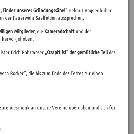
n
„Finder unseres Gründungssäbel“
Helmut Voggenhuber
n der Feuerwehr Saalfelden aussprechen.
lligen Mitglieder
, die
Kameradschaft
und der
rn hervorgehoben.
eister Erich Rohrmoser
„Ozapft is!“ der gemütliche Teil
des
ern Rocker“, die bis zum Ende des Festes für einen
Ehrengeschenk an unsere Vereine übergaben und sich für
.