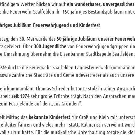
ständigem Wetter blicken wir auf
ein wunderbares, unvergessliches
e die Feuerwehr Saalfelden ihr 150-jähriges Bestandsjubiläum mit 
jähriges Jubiläum Feuerwehrjugend und Kinderfest
tag, den 30. Mai wurde das
50-jährige Jubiläum unserer Feuerwe
z gefeiert. Über
300 Jugendliche
von Feuerwehrjugendgruppen un
he Umrahmung übernahm die Eisenbahner Stadtkapelle Saalfelden.
äste
durfte die Feuerwehr Saalfelden Landesfeuerwehrkommandant 
sowie zahlreiche Stadträte und Gemeindevertreter als auch unser
ehrkommandant Thomas Schreder betonte stolz in seiner Ansprache
Arbeit
seit 1974
sehr große Früchte trägt. Nach den Ansprachen mars
 zum Festgelände auf den „Lus-Gründen“.
eit Mittag das
bekannte Kinderfest
für Groß und Klein mit untersc
rehleiter fahren und vieles mehr - statt. Kulinarisch verwöhnt wur
voll zu tun hatte. Für die musikalische Unterhaltung sorgte die kl