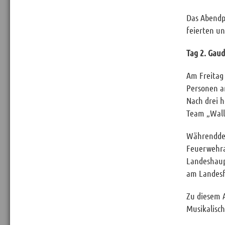
Das Abendp
feierten un
Tag 2. Gau
Am Freitag 
Personen a
Nach drei 
Team „Wall
Währenddes
Feuerwehra
Landeshaup
am Landesf
Zu diesem 
Musikalisc