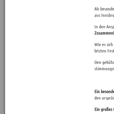
Als besond
aus Innsbr
In den Ans
Zusammenh
Wie es sich
letzten Fes
Den gebühr
stimmungsv
Ein besond
den ursprü
Ein großes