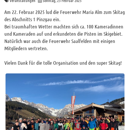
Veranstaltungen
Sonntag, 23 Februar 2025
Archiv
Am 22. Februar 2025 lud die Feuerwehr Maria Alm zum Skitag
Funktionäre
des Abschnitts 1 Pinzgau ein.
Bei traumhaften Wetter machten sich ca. 100 Kameradinnen
Info und Tipps
und Kameraden auf und erkundeten die Pisten im Skigebiet.
Veranstaltungen
Natürlich war auch die Feuerwehr Saalfelden mit einigen
Mitgliederbereich
Mitgliedern vertreten.
Home
Vielen Dank für die tolle Organisation und den super Skitag!
Kontakt
Sitemap
Impressum
RSS News
Links
Datenschutz