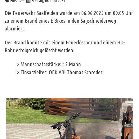
Einsätze
Freitag, 06 Juni 2025
Archiv
Die Feuerwehr Saalfelden wurde am 06.06.2025 um 09:05 Uhr
Funktionäre
zu einem Brand eines E-Bikes in den Sagschneiderweg
alarmiert.
Info und Tipps
Veranstaltungen
Der Brand konnte mit einem Feuerlöscher und einem HD-
Mitgliederbereich
Rohr erfolgreich gelöscht werden.
Mannschaftsstärke: 15 Mann
Home
Einsatzleiter: OFK ABI Thomas Schreder
Kontakt
Sitemap
Impressum
RSS News
Links
Datenschutz