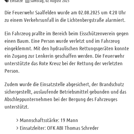
Einsätze
Samstag, 02 August 2025
Archiv
Die Feuerwehr Saalfelden wurde am 02.08.2025 um 4:20 Uhr
Funktionäre
zu einem Verkehrsunfall in die Lichtenbergstraße alarmiert.
Info und Tipps
Ein Fahrzeug prallte im Bereich beim Eisschützenverein gegen
Veranstaltungen
einen Baum. Eine Person wurde verletzt und im Fahrzeug
Mitgliederbereich
eingeklemmt. Mit den hydraulischen Rettungsgeräten konnte
ein Zugang zur Lenkerin geschaffen werden. Die Feuerwehr
Home
unterstützte das Rote Kreuz bei der Rettung der verletzten
Person.
Kontakt
Sitemap
Zudem wurde die Einsatzstelle abgesichert, der Brandschutz
sichergestellt, auslaufende Betriebsmittel gebunden und das
Impressum
Abschleppunternehmen bei der Bergung des Fahrzeuges
RSS News
unterstützt.
Links
Mannschaftsstärke: 19 Mann
Datenschutz
Einsatzleiter: OFK ABI Thomas Schreder