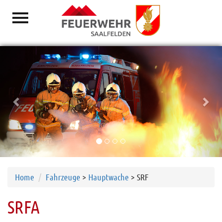
Previous
Nex
Aktuelles
Vorwort
Löschzüge
Mannschaft
Jugend
Fahrzeuge
Hauptwache
Harham
Home
Fahrzeuge
>
Hauptwache
> SRF
Letting
SRFA
Wiesersberg
Wiesing