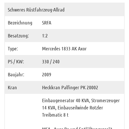
Container
Schweres Rüstfahrzeug-Allrad
Anhänger
Bezeichnung
SRFA
Ausrüstung
Besatzung:
1:2
Ausbildung
Type:
Mercedes 1833 AK Axor
Gebäude
Archiv
PS / KW:
330 / 240
Funktionäre
Baujahr:
2009
Info und Tipps
Kran
Heckkran Palfinger PK 20002
Veranstaltungen
Mitgliederbereich
Einbaugenerator 40 KVA, Stromerzeuger
14 KVA, Einbauseilwinde Rotzler
Home
Treibmatic 8 t
Kontakt
MSA - Auer Be-und Entlüftungsgerät,